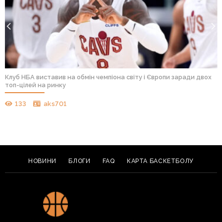
Клуб НБА виставив на обмін чемпіона світу і Європи заради двох
топ-цілей на ринку
133
aks701
НОВИНИ
БЛОГИ
FAQ
КАРТА БАСКЕТБОЛУ