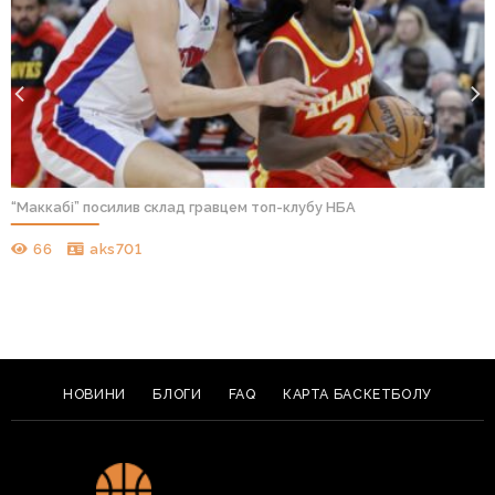
“Маккабі” посилив склад гравцем топ-клубу НБА
66
aks701
НОВИНИ
БЛОГИ
FAQ
КАРТА БАСКЕТБОЛУ