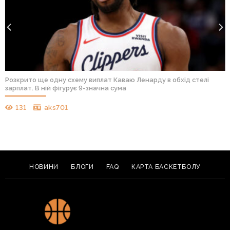
Розкрито ще одну схему виплат Каваю Ленарду в обхід стелі
зарплат. В ній фігурує 9-значна сума
131
aks701
НОВИНИ
БЛОГИ
FAQ
КАРТА БАСКЕТБОЛУ