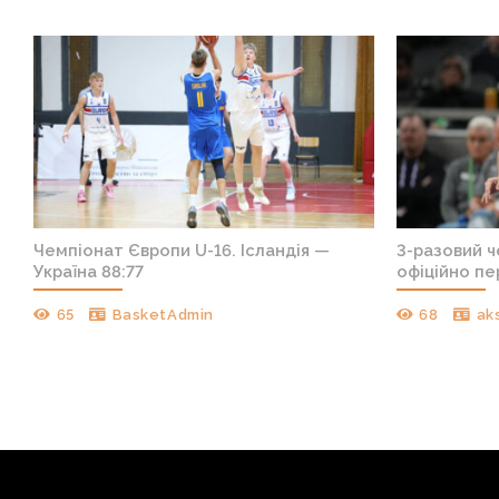
т
Чемпіонат Європи U-16. Ісландія —
3-разовий 
Україна 88:77
офіційно пе
65
BasketAdmin
68
ak