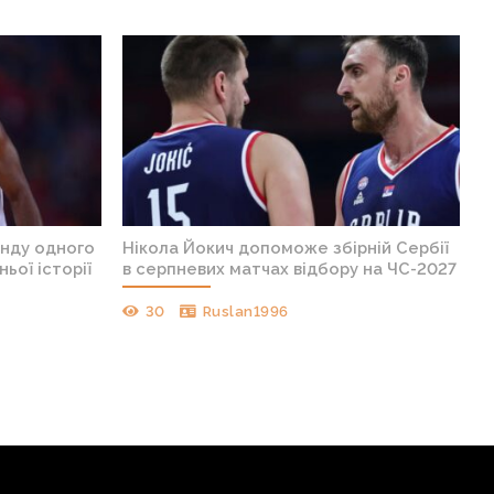
анду одного
Нікола Йокич допоможе збірній Сербії
ньої історії
в серпневих матчах відбору на ЧС-2027
30
Ruslan1996