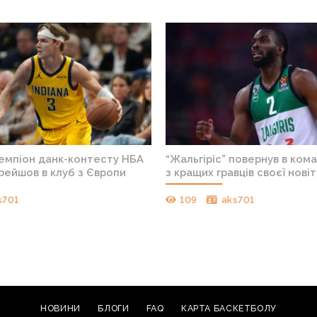
чемпіон данк-контесту НБА
“Жальгіріс” повернув в ком
рейшов в клуб з Європи
з кращих гравців своєї новіт
s701
109
aks701
НОВИНИ
БЛОГИ
FAQ
КАРТА БАСКЕТБОЛУ