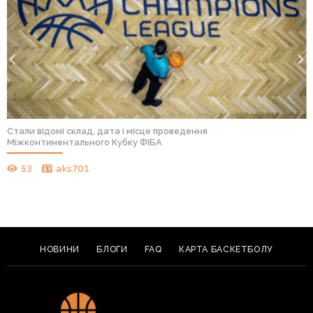
Стали відомі склад, дата і місце проведення
Міжконтинентального Кубку ФІБА
53
aks701
НОВИНИ
БЛОГИ
FAQ
КАРТА БАСКЕТБОЛУ