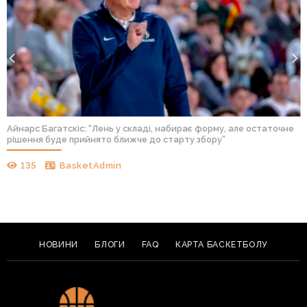
Айнарс Багатскіс: “Лень у складі, набирає форму, але остаточне
рішення буде прийнято ближче до старту збору”
135
BasketAdmin
НОВИНИ
БЛОГИ
FAQ
КАРТА БАСКЕТБОЛУ