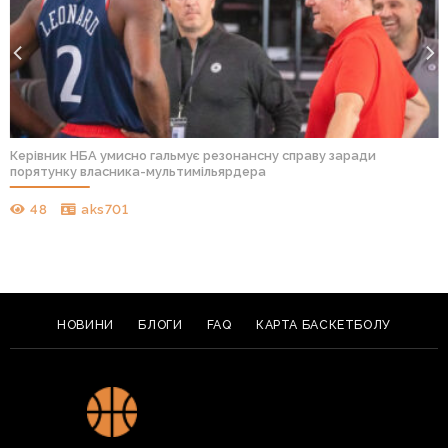
Керівник НБА умисно гальмує резонансну справу заради
порятунку власника-мультимільярдера
48
aks701
НОВИНИ
БЛОГИ
FAQ
КАРТА БАСКЕТБОЛУ