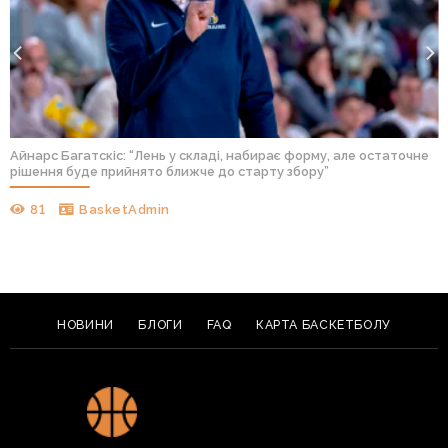
Айнарс Багатскіс: “Лень у складі, набирає форму, але остаточне
рішення буде прийнято ближче до старту збору”
81
BasketAdmin
НОВИНИ
БЛОГИ
FAQ
КАРТА БАСКЕТБОЛУ