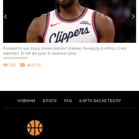
Розкрито ще одну схему виплат Каваю Ленарду в обхід стелі
зарплат. В ній фігурує 9-значна сума
112
aks701
НОВИНИ
БЛОГИ
FAQ
КАРТА БАСКЕТБОЛУ