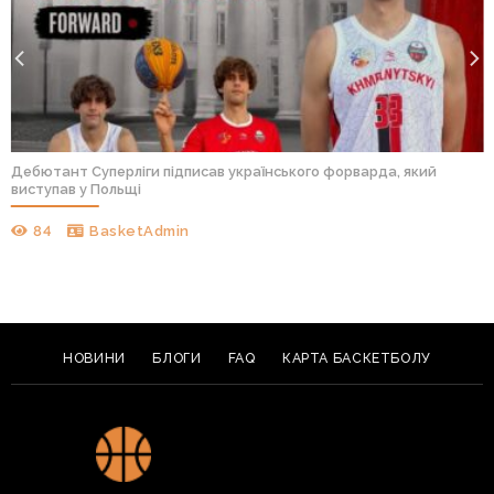
Дебютант Суперліги підписав українського форварда, який
виступав у Польщі
84
BasketAdmin
НОВИНИ
БЛОГИ
FAQ
КАРТА БАСКЕТБОЛУ