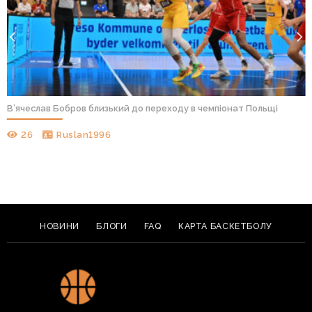
В’ячеслав Бобров близький до переходу в чемпіонат Польщі
26
Ruslan1996
НОВИНИ
БЛОГИ
FAQ
КАРТА БАСКЕТБОЛУ