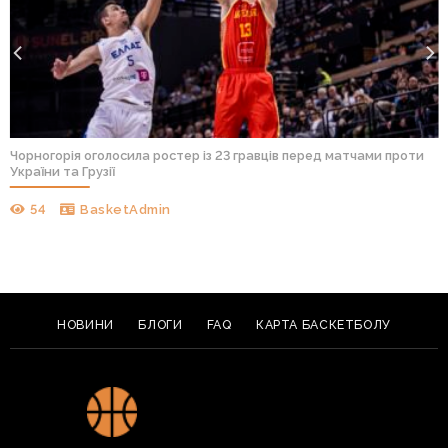
Чорногорія оголосила ростер із 23 гравців перед матчами проти
України та Грузії
54
BasketAdmin
НОВИНИ
БЛОГИ
FAQ
КАРТА БАСКЕТБОЛУ