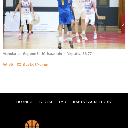
Чемпіонат Європи U-16. Ісландія — Україна 88:77
55
BasketAdmin
НОВИНИ
БЛОГИ
FAQ
КАРТА БАСКЕТБОЛУ