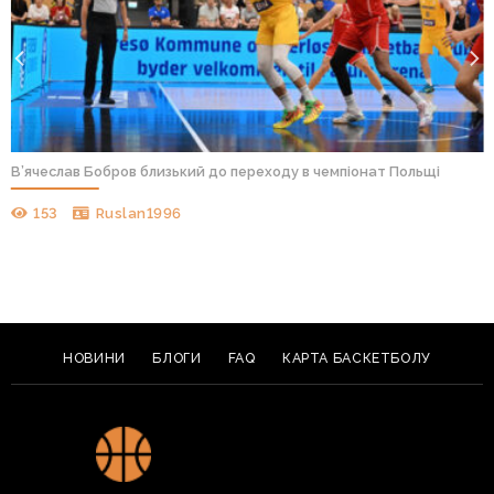
В’ячеслав Бобров близький до переходу в чемпіонат Польщі
153
Ruslan1996
НОВИНИ
БЛОГИ
FAQ
КАРТА БАСКЕТБОЛУ