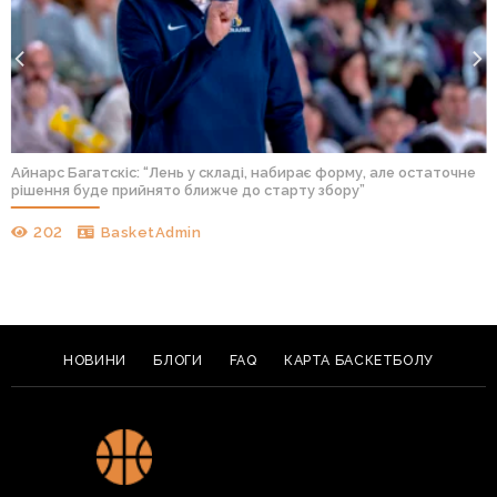
Айнарс Багатскіс: “Лень у складі, набирає форму, але остаточне
рішення буде прийнято ближче до старту збору”
202
BasketAdmin
НОВИНИ
БЛОГИ
FAQ
КАРТА БАСКЕТБОЛУ