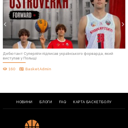
Дебютант Суперліги підписав українського форварда, який
виступав у Польщі
160
BasketAdmin
НОВИНИ
БЛОГИ
FAQ
КАРТА БАСКЕТБОЛУ