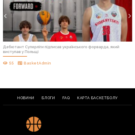
Дебютант Суперліги підписав українського форварда, який
виступав у Польщі
55
BasketAdmin
НОВИНИ
БЛОГИ
FAQ
КАРТА БАСКЕТБОЛУ