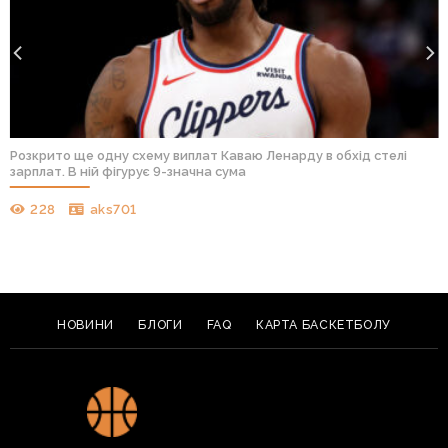
Розкрито ще одну схему виплат Каваю Ленарду в обхід стелі
зарплат. В ній фігурує 9-значна сума
228
aks701
НОВИНИ
БЛОГИ
FAQ
КАРТА БАСКЕТБОЛУ