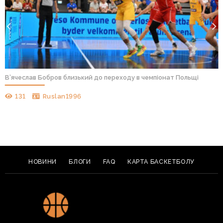
В’ячеслав Бобров близький до переходу в чемпіонат Польщі
131
Ruslan1996
НОВИНИ
БЛОГИ
FAQ
КАРТА БАСКЕТБОЛУ