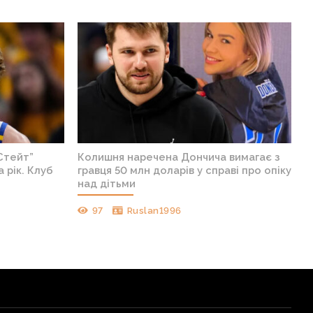
Стейт”
Колишня наречена Дончича вимагає з
 рік. Клуб
гравця 50 млн доларів у справі про опіку
над дітьми
97
Ruslan1996