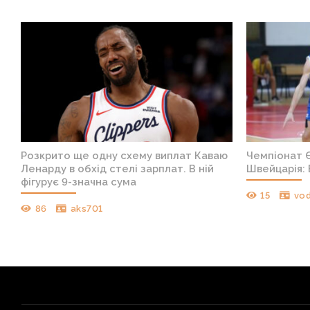
я
Розкрито ще одну схему виплат Каваю
Чемпіонат Є
Ленарду в обхід стелі зарплат. В ній
Швейцарія: 
фігурує 9-значна сума
15
vo
86
aks701