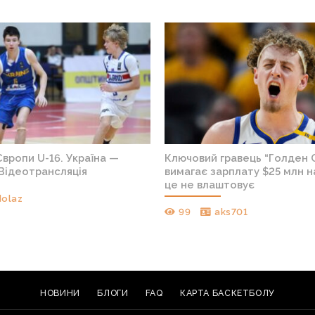
вропи U-16. Україна —
Ключовий гравець “Голден 
Відеотрансляція
вимагає зарплату $25 млн на
це не влаштовує
dolaz
99
aks701
НОВИНИ
БЛОГИ
FAQ
КАРТА БАСКЕТБОЛУ