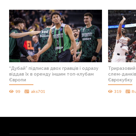
х
“Дубай” підписав двох гравців і одразу
Триразовий
віддав їх в оренду іншим топ-клубам
слем-данкі
Європи
Єврокубку
99
aks701
319
R