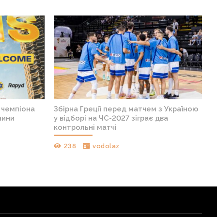
в чемпіона
Збірна Греції перед матчем з Україною
чини
у відборі на ЧС-2027 зіграє два
контрольні матчі
238
vodolaz