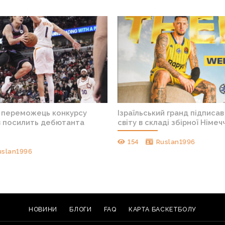
 переможець конкурсу
Ізраїльський гранд підписа
в посилить дебютанта
світу в складі збірної Німеч
154
Ruslan1996
uslan1996
НОВИНИ
БЛОГИ
FAQ
КАРТА БАСКЕТБОЛУ