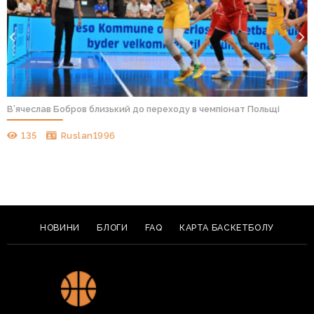
В’ячеслав Бобров близький до переходу в чемпіонат Польщі
135
Ruslan1996
НОВИНИ
БЛОГИ
FAQ
КАРТА БАСКЕТБОЛУ