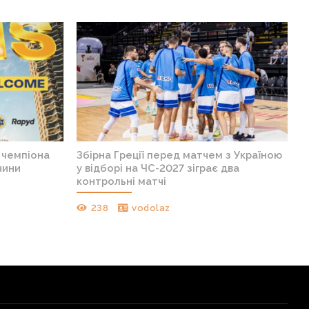
в чемпіона
Збірна Греції перед матчем з Україною
чини
у відборі на ЧС-2027 зіграє два
контрольні матчі
238
vodolaz