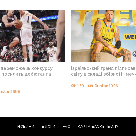
 переможець конкурсу
Ізраїльський гранд підписа
в посилить дебютанта
світу в складі збірної Німеч
150
Ruslan1996
uslan1996
НОВИНИ
БЛОГИ
FAQ
КАРТА БАСКЕТБОЛУ