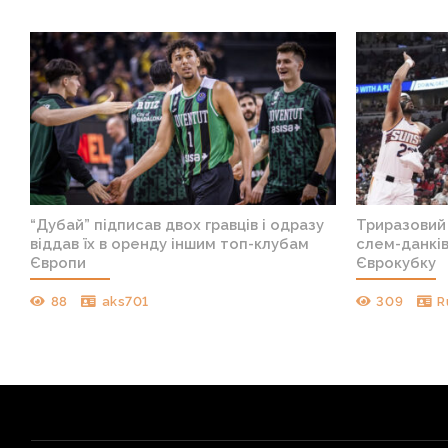
х
“Дубай” підписав двох гравців і одразу
Триразовий
віддав їх в оренду іншим топ-клубам
слем-данкі
Європи
Єврокубку
88
aks701
309
R