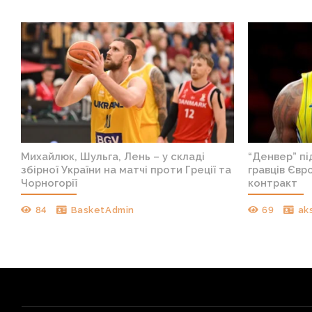
Михайлюк, Шульга, Лень – у складі
“Денвер” пі
збірної України на матчі проти Греції та
гравців Євр
Чорногорії
контракт
84
BasketAdmin
69
ak