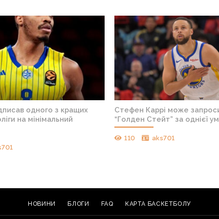
дписав одного з кращих
Стефен Каррі може запроси
оліги на мінімальний
“Голден Стейт” за однієї у
110
aks701
s701
НОВИНИ
БЛОГИ
FAQ
КАРТА БАСКЕТБОЛУ