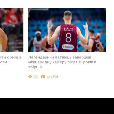
ти обмін з
Легендарний латвієць завершив
мови
міжнародну кар’єру після 15 років в
збірній
92
aks701