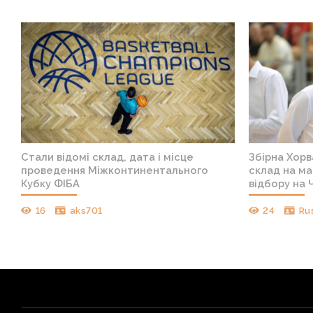
Стали відомі склад, дата і місце
Збірна Хорв
проведення Міжконтинентального
склад на ма
Кубку ФІБА
відбору на 
16
aks701
24
Ru