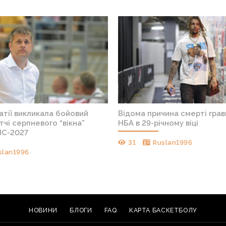
атії викликала бойовий
Відома причина смерті грав
тчі серпневого “вікна”
НБА в 29-річному віці
ЧС-2027
31
Ruslan1996
slan1996
НОВИНИ
БЛОГИ
FAQ
КАРТА БАСКЕТБОЛУ