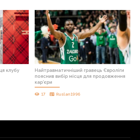
ця клубу
Найтравматичніший гравець Євроліги
пояснив вибір місця для продовження
кар’єри
17
Ruslan1996