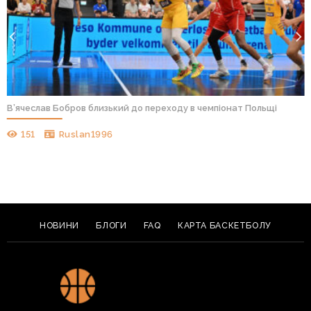
В’ячеслав Бобров близький до переходу в чемпіонат Польщі
151
Ruslan1996
НОВИНИ
БЛОГИ
FAQ
КАРТА БАСКЕТБОЛУ