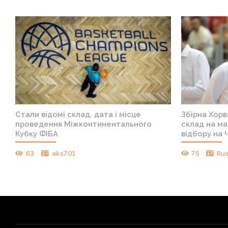
Стали відомі склад, дата і місце
Збірна Хорв
проведення Міжконтинентального
склад на ма
Кубку ФІБА
відбору на 
63
aks701
75
Ru