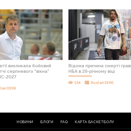
атії викликала бойовий
Відома причина смерті грав
тчі серпневого “вікна”
НБА в 29-річному віці
ЧС-2027
154
Ruslan1996
slan1996
НОВИНИ
БЛОГИ
FAQ
КАРТА БАСКЕТБОЛУ