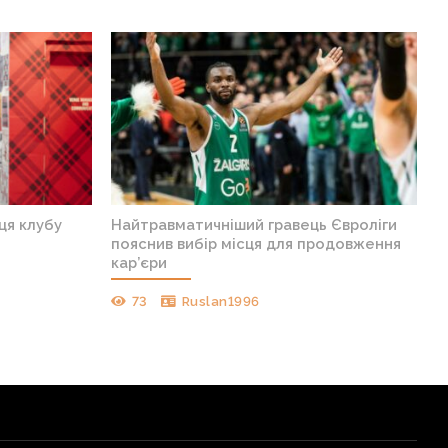
ця клубу
Найтравматичніший гравець Євроліги
пояснив вибір місця для продовження
кар’єри
73
Ruslan1996