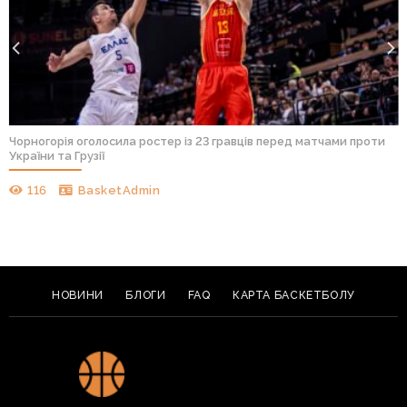
Чорногорія оголосила ростер із 23 гравців перед матчами проти
України та Грузії
116
BasketAdmin
НОВИНИ
БЛОГИ
FAQ
КАРТА БАСКЕТБОЛУ