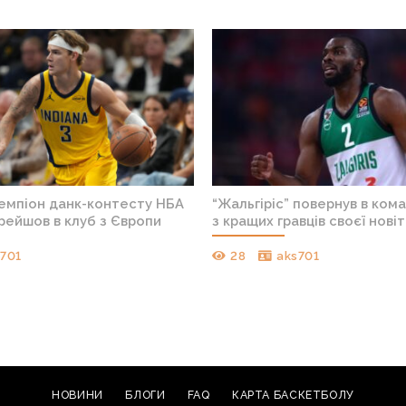
чемпіон данк-контесту НБА
“Жальгіріс” повернув в ком
рейшов в клуб з Європи
з кращих гравців своєї новіт
s701
28
aks701
НОВИНИ
БЛОГИ
FAQ
КАРТА БАСКЕТБОЛУ