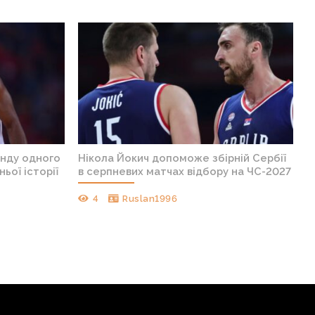
анду одного
Нікола Йокич допоможе збірній Сербії
ньої історії
в серпневих матчах відбору на ЧС-2027
4
Ruslan1996