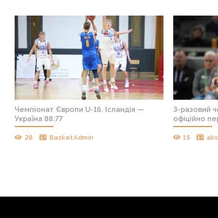
т
Чемпіонат Європи U-16. Ісландія —
3-разовий 
Україна 88:77
офіційно пе
28
BasketAdmin
15
ak