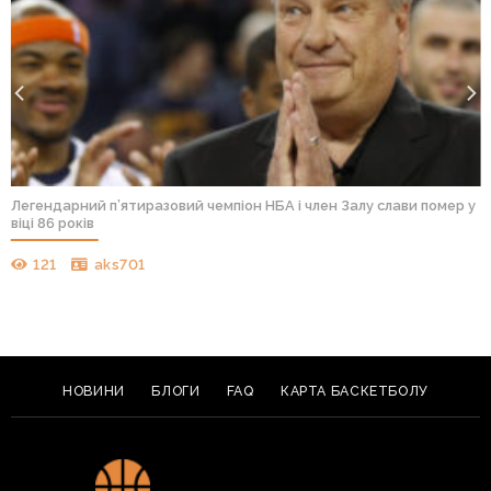
Легендарний п’ятиразовий чемпіон НБА і член Залу слави помер у
віці 86 років
121
aks701
НОВИНИ
БЛОГИ
FAQ
КАРТА БАСКЕТБОЛУ