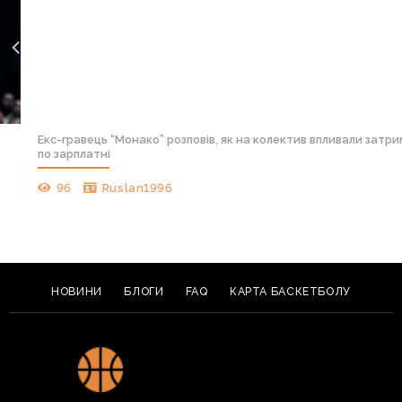
Екс-гравець “Монако” розповів, як на колектив впливали затримк
по зарплатні
96
Ruslan1996
НОВИНИ
БЛОГИ
FAQ
КАРТА БАСКЕТБОЛУ