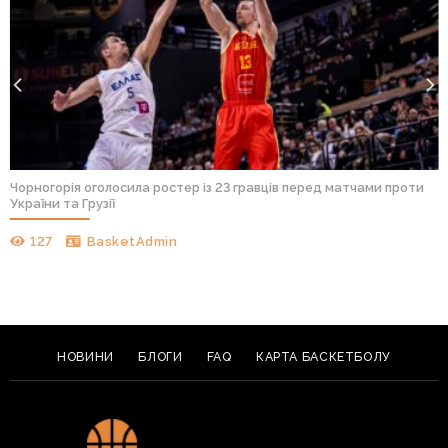
Чорногорія оголосила ростер із 23 гравців перед матчами проти
України та Грузії
127
BasketAdmin
НОВИНИ
БЛОГИ
FAQ
КАРТА БАСКЕТБОЛУ