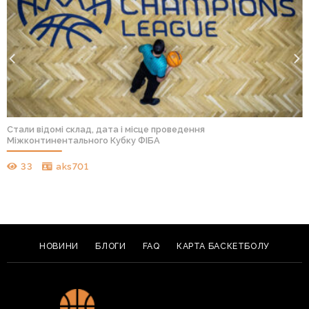
Стали відомі склад, дата і місце проведення
Міжконтинентального Кубку ФІБА
33
aks701
НОВИНИ
БЛОГИ
FAQ
КАРТА БАСКЕТБОЛУ