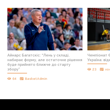
Айнарс Багатскіс: “Лень у складі,
Чемпіонат Є
набирає форму, але остаточне рішення
Україна: ві
буде прийнято ближче до старту
збору”
23
vo
64
BasketAdmin