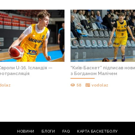
вропи U-16. Ісландія —
“Київ-Баскет” підписав нов
деотрансляція
з Богданом Малічем
dolaz
58
vodolaz
НОВИНИ
БЛОГИ
FAQ
КАРТА БАСКЕТБОЛУ