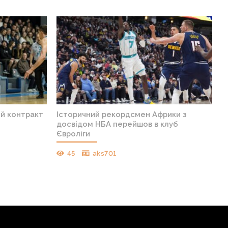
ий контракт
Історичний рекордсмен Африки з
досвідом НБА перейшов в клуб
Євроліги
45
aks701