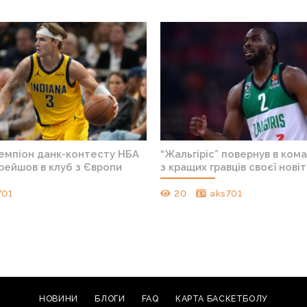
чемпіон данк-контесту НБА
“Жальгіріс” повернув в ком
рейшов в клуб з Європи
з кращих гравців своєї новіт
701
20
aks701
НОВИНИ
БЛОГИ
FAQ
КАРТА БАСКЕТБОЛУ