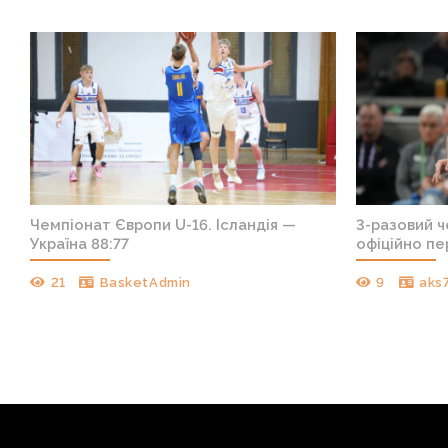
т
Чемпіонат Європи U-16. Ісландія —
3-разовий 
Україна 88:77
офіційно пе
21
BasketAdmin
9
aks