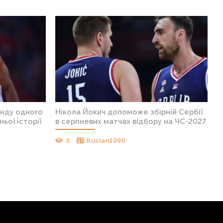
анду одного
Нікола Йокич допоможе збірній Сербії
ньої історії
в серпневих матчах відбору на ЧС-2027
3
Ruslan1996