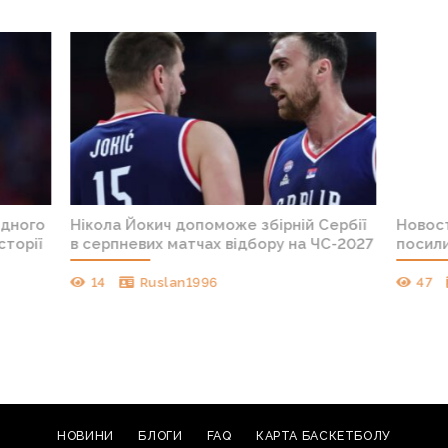
арс Багатскіс: “Лень у складі,
Чемпіонат Європи U
бирає форму, але остаточне рішення
Україна: відеотран
де прийнято ближче до старту
ору”
143
vodolaz
225
BasketAdmin
НОВИНИ
БЛОГИ
FAQ
КАРТА БАСКЕТБОЛУ