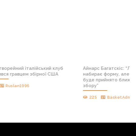
-16. Ісландія —
“Київ-Баскет” підписав новий конт
сляція
з Богданом Малічем
169
vodolaz