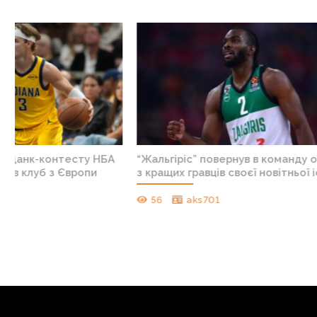
ій Сербії
Новостворейний італійський клуб
Айн
на ЧС-2027
посилився гравцем збірної США
на
бу
зб
47
Ruslan1996