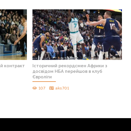
ий контракт
Історичний рекордсмен Африки з
досвідом НБА перейшов в клуб
Євроліги
107
aks701