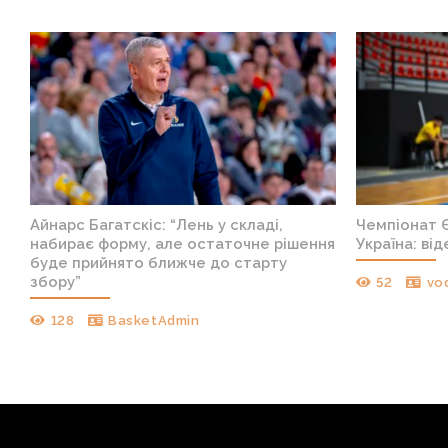
Айнарс Багатскіс: “Лень у складі,
Чемпіонат Є
набирає форму, але остаточне рішення
Україна: ві
буде прийнято ближче до старту
збору”
52
vo
128
BasketAdmin