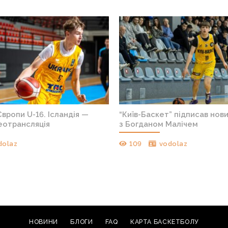
вропи U-16. Ісландія —
“Київ-Баскет” підписав нов
деотрансляція
з Богданом Малічем
dolaz
109
vodolaz
НОВИНИ
БЛОГИ
FAQ
КАРТА БАСКЕТБОЛУ