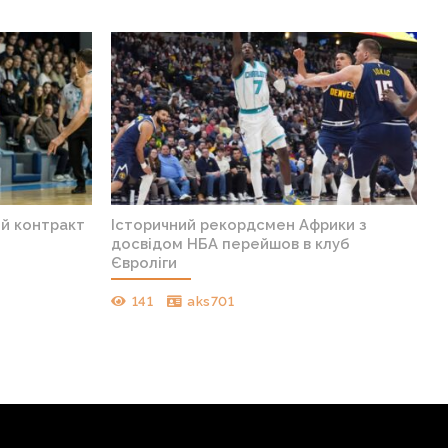
ий контракт
Історичний рекордсмен Африки з
досвідом НБА перейшов в клуб
Євроліги
141
aks701