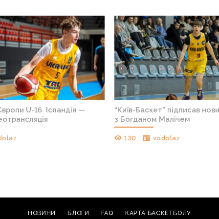
вропи U-16. Ісландія —
“Київ-Баскет” підписав нов
деотрансляція
з Богданом Малічем
dolaz
130
vodolaz
НОВИНИ
БЛОГИ
FAQ
КАРТА БАСКЕТБОЛУ