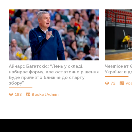
Айнарс Багатскіс: “Лень у складі,
Чемпіонат Є
набирає форму, але остаточне рішення
Україна: ві
буде прийнято ближче до старту
збору”
72
vo
163
BasketAdmin