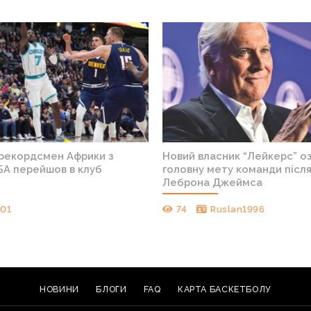
 рекордсмен Африки з
Новий власник “Лейкерс” о
БА перейшов в клуб
головну мету команди після
Леброна Джеймса
701
74
Ruslan1996
НОВИНИ
БЛОГИ
FAQ
КАРТА БАСКЕТБОЛУ