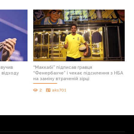
звучив
“Маккабі” підписав гравця
 відходу
“Фенербахче” і чекає підсилення з НБА
на заміну втраченій зірці
2
aks701