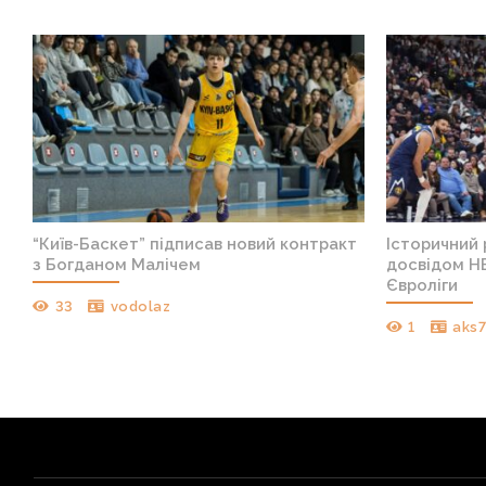
“Київ-Баскет” підписав новий контракт
Історичний
а
з Богданом Малічем
досвідом Н
Євроліги
33
vodolaz
1
aks