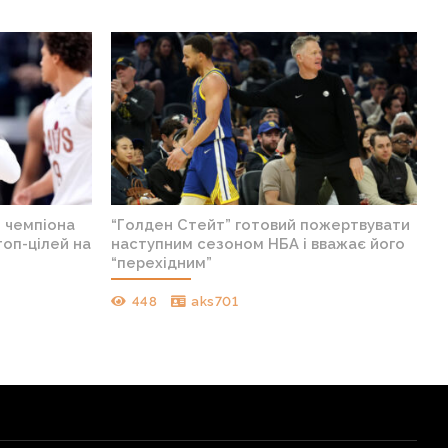
н чемпіона
“Голден Стейт” готовий пожертвувати
топ-цілей на
наступним сезоном НБА і вважає його
“перехідним”
448
aks701