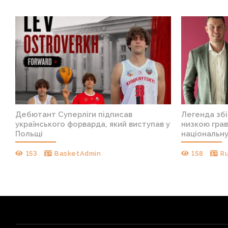
Дебютант Суперліги підписав
Легенда збі
українського форварда, який виступав у
низкою грав
Польщі
національн
153
BasketAdmin
158
R