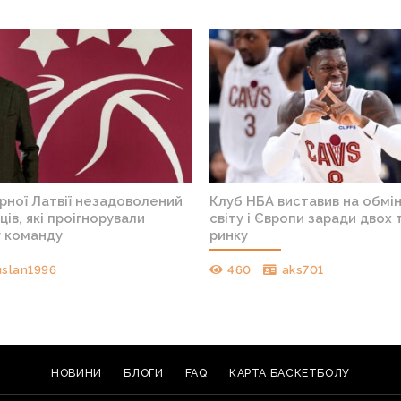
рної Латвії незадоволений
Клуб НБА виставив на обмі
ців, які проігнорували
світу і Європи заради двох 
у команду
ринку
uslan1996
460
aks701
НОВИНИ
БЛОГИ
FAQ
КАРТА БАСКЕТБОЛУ