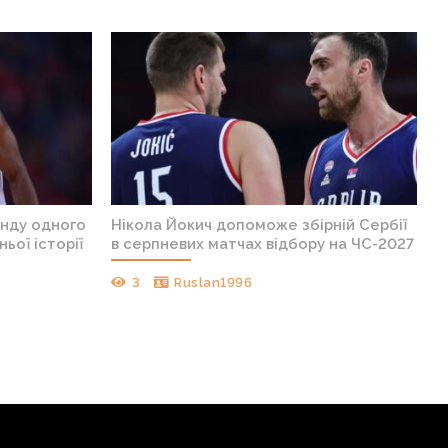
анду одного
Нікола Йокич допоможе збірній Сербії
ньої історії
в серпневих матчах відбору на ЧС-2027
3
Ruslan1996