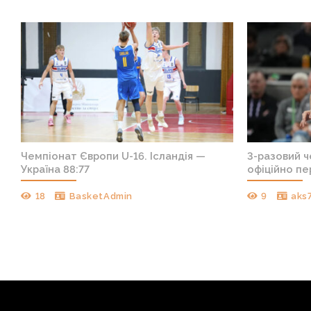
т
Чемпіонат Європи U-16. Ісландія —
3-разовий 
Україна 88:77
офіційно пе
18
BasketAdmin
9
aks