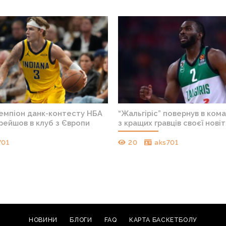
чемпіон данк-контесту НБА
“Жальгіріс” повернув в ком
рейшов в клуб з Європи
з кращих гравців своєї новіт
701
20
aks701
НОВИНИ
БЛОГИ
FAQ
КАРТА БАСКЕТБОЛУ