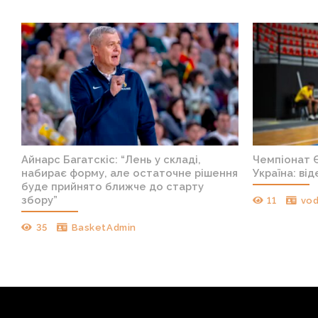
Айнарс Багатскіс: “Лень у складі,
Чемпіонат Є
набирає форму, але остаточне рішення
Україна: ві
буде прийнято ближче до старту
збору”
11
vod
35
BasketAdmin