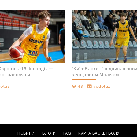
вропи U-16. Ісландія —
“Київ-Баскет” підписав нов
деотрансляція
з Богданом Малічем
olaz
48
vodolaz
НОВИНИ
БЛОГИ
FAQ
КАРТА БАСКЕТБОЛУ