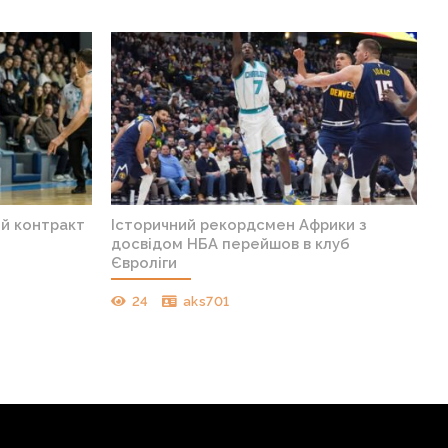
ий контракт
Історичний рекордсмен Африки з
досвідом НБА перейшов в клуб
Євроліги
24
aks701