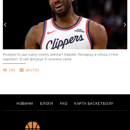
Розкрито ще одну схему виплат Каваю Ленарду в обхід стелі
зарплат. В ній фігурує 9-значна сума
196
aks701
НОВИНИ
БЛОГИ
FAQ
КАРТА БАСКЕТБОЛУ