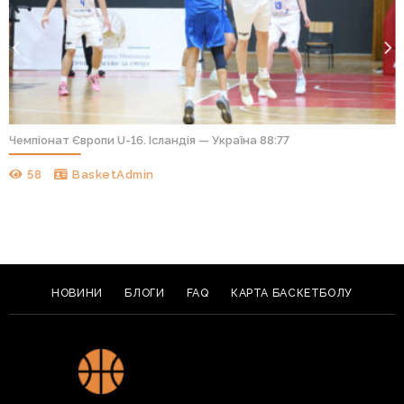
Чемпіонат Європи U-16. Ісландія — Україна 88:77
58
BasketAdmin
НОВИНИ
БЛОГИ
FAQ
КАРТА БАСКЕТБОЛУ