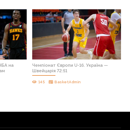
НБА на
Чемпіонат Європи U-16. Україна —
кам
Швейцарія 72:51
145
BasketAdmin