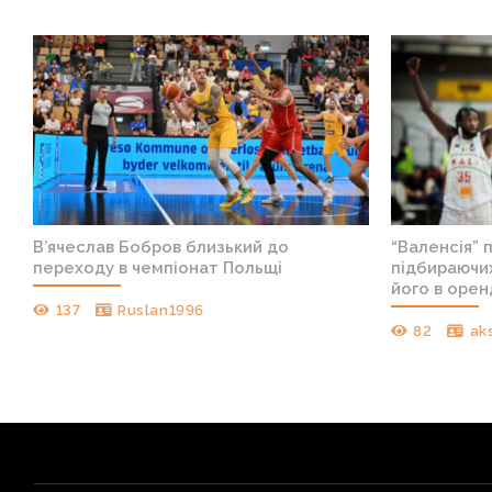
В’ячеслав Бобров близький до
“Валенсія” 
переходу в чемпіонат Польщі
підбираючих
його в орен
137
Ruslan1996
82
ak