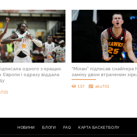
підписала одного з кращих
“Мілан” підписав снайпера 
 Європи і одразу віддала
заміну двом втраченим зір
ду
137
aks701
s701
НОВИНИ
БЛОГИ
FAQ
КАРТА БАСКЕТБОЛУ