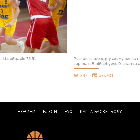
Розкрито ще одну схему виплат Каваю Ленарду в обхід
зарплат. В ній фігурує 9-значна сума
344
aks701
НОВИНИ
БЛОГИ
FAQ
КАРТА БАСКЕТБОЛУ