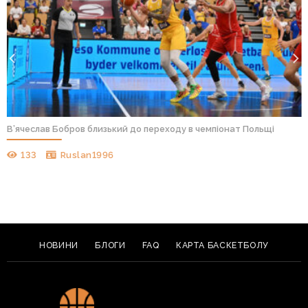
В’ячеслав Бобров близький до переходу в чемпіонат Польщі
133
Ruslan1996
НОВИНИ
БЛОГИ
FAQ
КАРТА БАСКЕТБОЛУ