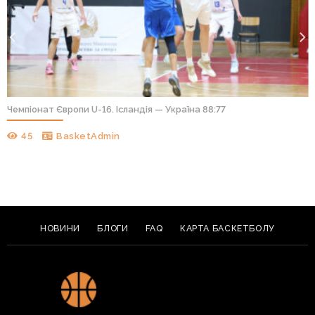
Чемпіонат Європи U-16. Ісландія — Україна 88:77
45
BasketAdmin
НОВИНИ
БЛОГИ
FAQ
КАРТА БАСКЕТБОЛУ