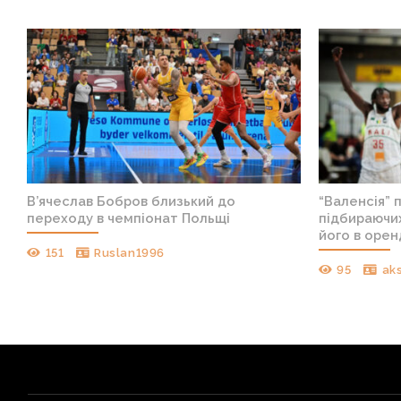
В’ячеслав Бобров близький до
“Валенсія” 
переходу в чемпіонат Польщі
підбираючих
його в орен
151
Ruslan1996
95
ak