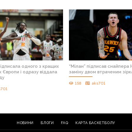
підписала одного з кращих
“Мілан” підписав снайпера 
 Європи і одразу віддала
заміну двом втраченим зір
ду
158
aks701
s701
НОВИНИ
БЛОГИ
FAQ
КАРТА БАСКЕТБОЛУ