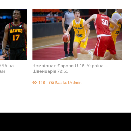
НБА на
Чемпіонат Європи U-16. Україна —
кам
Швейцарія 72:51
149
BasketAdmin