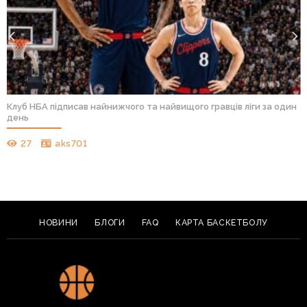
Клуб НБА підписав найнижчого та найвищого гравців ліги за один
день
27
aks701
НОВИНИ
БЛОГИ
FAQ
КАРТА БАСКЕТБОЛУ